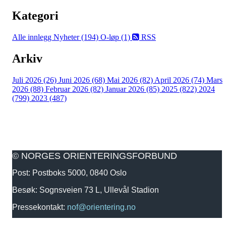
Kategori
Alle innlegg
Nyheter (194)
O-løp (1)
RSS
Arkiv
Juli 2026 (26)
Juni 2026 (68)
Mai 2026 (82)
April 2026 (74)
Mars
2026 (88)
Februar 2026 (82)
Januar 2026 (85)
2025 (822)
2024
(799)
2023 (487)
© NORGES ORIENTERINGSFORBUND
Post: Postboks 5000, 0840 Oslo
Besøk: Sognsveien 73 L, Ullevål Stadion
Pressekontakt:
nof@orientering.no