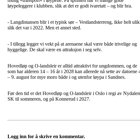
mulig «transport» i løypene. På sprinten har vi mange gode
løypeleggere i klubben, slik at det er godt ivaretatt – og blir bra.
- Langdistansen blir i et typisk sør – Vestlandsterreng, ikke helt ulik
slik det var i 2022. Men et annet sted.
- I tillegg legger vi vekt på at arenaene skal være både trivelige og
hyggelige. De skal være en attraksjon i seg selv.
Hovedløp og O-landsleir er alltid attraktivt for ungdommen, og de
som har alderen 14 – 16 år i 2028 kan allerede nå sette av datoene 
– 9. august for mye moro både i og utenfor løypa i Sandnes.
Før den tid er det Hovedløp og O-landsleir i Oslo i regi av Nydalen
SK til sommeren, og på Konnerud i 2027.
Logg inn for å skrive en kommentar.