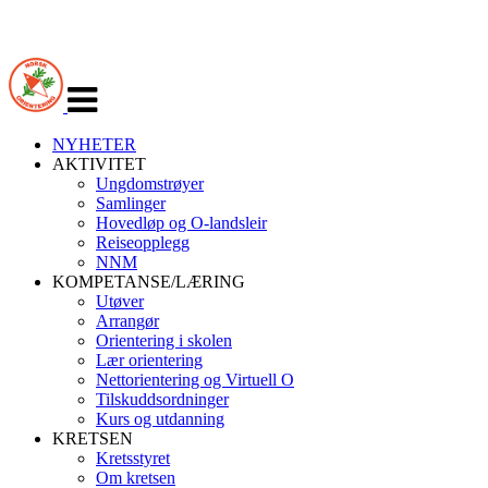
Veksle
navigasjon
NYHETER
AKTIVITET
Ungdomstrøyer
Samlinger
Hovedløp og O-landsleir
Reiseopplegg
NNM
KOMPETANSE/LÆRING
Utøver
Arrangør
Orientering i skolen
Lær orientering
Nettorientering og Virtuell O
Tilskuddsordninger
Kurs og utdanning
KRETSEN
Kretsstyret
Om kretsen