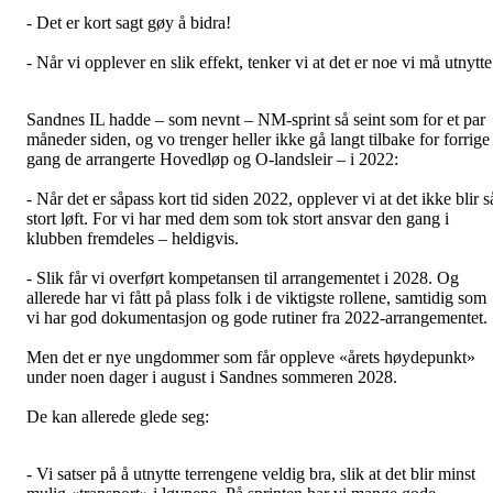
- Det er kort sagt gøy å bidra!
- Når vi opplever en slik effekt, tenker vi at det er noe vi må utnytte
Sandnes IL hadde – som nevnt – NM-sprint så seint som for et par
måneder siden, og vo trenger heller ikke gå langt tilbake for forrige
gang de arrangerte Hovedløp og O-landsleir – i 2022:
- Når det er såpass kort tid siden 2022, opplever vi at det ikke blir s
stort løft. For vi har med dem som tok stort ansvar den gang i
klubben fremdeles – heldigvis.
- Slik får vi overført kompetansen til arrangementet i 2028. Og
allerede har vi fått på plass folk i de viktigste rollene, samtidig som
vi har god dokumentasjon og gode rutiner fra 2022-arrangementet.
Men det er nye ungdommer som får oppleve «årets høydepunkt»
under noen dager i august i Sandnes sommeren 2028.
De kan allerede glede seg:
- Vi satser på å utnytte terrengene veldig bra, slik at det blir minst