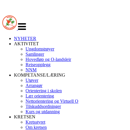
Veksle
navigasjon
NYHETER
AKTIVITET
Ungdomstrøyer
Samlinger
Hovedløp og O-landsleir
Reiseopplegg
NNM
KOMPETANSE/LÆRING
Utøver
Arrangør
Orientering i skolen
Lær orientering
Nettorientering og Virtuell O
Tilskuddsordninger
Kurs og utdanning
KRETSEN
Kretsstyret
Om kretsen