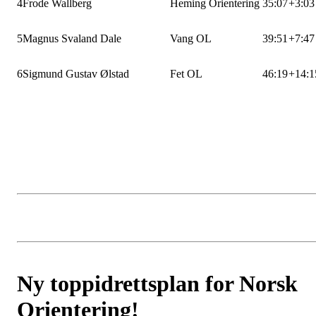
4
Frode Wallberg
Heming Orientering
35:07
+3:03
5
Magnus Svaland Dale
Vang OL
39:51
+7:47
6
Sigmund Gustav Ølstad
Fet OL
46:19
+14:1
Ny toppidrettsplan for Norsk
Orientering!