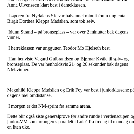
Anna Ulvensøen klart best i dameklassen.
Løperen fra Nydalens SK var halvannet minutt foran ungjenta
Birgit Dorthea Kleppa Madslien, som tok sølv.
Idunn Strand – på bronseplass – var over 2 minutter bak dagens
vinner.
I herreklassen var unggutten Teodor Mo Hjelseth best.
Han henviste Vegard Gulbrandsen og Bjørnar Kvåle til sølv- og
bronseplass. De var henholdsvis 21- og 26 sekunder bak dagens
NM-vinner.
Magnhild Kleppa Madslien og Erik Fey var best i juniorklassene p
dagens mellomdistanse.
I morgen er det NM-sprint fra samme arena.
Dette blir også siste generalprøve før andre runde i verdenscupen o
junior-VM som arrangeres parallelt i Luleå fra fredag til mandag o
en liten uke.