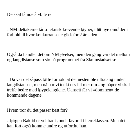
De skal få noe å «bite i»:
- NM-deltakerne får o-teknisk krevende løyper, i litt nye områder i
forhold til hvor konkurransene gikk for 2 år siden.
Også da handlet det om NM-øvelser, men den gang var det mellom
og langdistanse som sto på programmet fra Skramstadsætra:
- Da var det såpass tøffe forhold at det nesten ble ultralang under
langdistansen, men nå har vi tenkt oss litt mer om - og håper vi skal
treffe bedre med løypelengdene. Uansett får vi «dommen» de
kommende dagene.
Hvem tror du det passer best for?
- Jørgen Baklid er vel tradisjonelt favoritt i herreklassen. Men det
kan fort også komme andre og utfordre han.