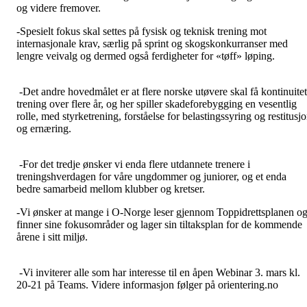
og videre fremover.
-Spesielt fokus skal settes på fysisk og teknisk trening mot
internasjonale krav, særlig på sprint og skogskonkurranser med
lengre veivalg og dermed også ferdigheter for «tøff» løping.
-Det andre hovedmålet er at flere norske utøvere skal få kontinuitet
trening over flere år, og her spiller skadeforebygging en vesentlig
rolle, med styrketrening, forståelse for belastingssyring og restitusj
og ernæring.
-For det tredje ønsker vi enda flere utdannete trenere i
treningshverdagen for våre ungdommer og juniorer, og et enda
bedre samarbeid mellom klubber og kretser.
-Vi ønsker at mange i O-Norge leser gjennom Toppidrettsplanen o
finner sine fokusområder og lager sin tiltaksplan for de kommende
årene i sitt miljø.
-Vi inviterer alle som har interesse til en åpen Webinar 3. mars kl.
20-21 på Teams. Videre informasjon følger på orientering.no