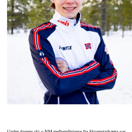
Under dagens ski-o NM mellomdistanse fra Skramstadsætra var