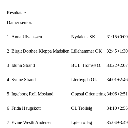
Resultater:
Damer senior:
1
Anna Ulvensøen
Nydalens SK
31:15
+0:00
2
Birgit Dorthea Kleppa Madslien
Lillehammer OK
32:45
+1:30
3
Idunn Strand
BUL-Tromsø O.
33:22
+2:07
4
Synne Strand
Lierbygda OL
34:01
+2:46
5
Ingeborg Roll Mosland
Oppsal Orientering
34:06
+2:51
6
Frida Haugskott
OL Trollelg
34:10
+2:55
7
Evine Westli Andersen
Løten o-lag
35:04
+3:49