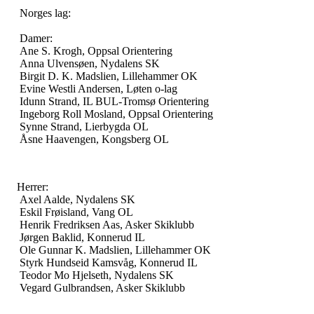
Norges lag:
Damer:
Ane S. Krogh, Oppsal Orientering
Anna Ulvensøen, Nydalens SK
Birgit D. K. Madslien, Lillehammer OK
Evine Westli Andersen, Løten o-lag
Idunn Strand, IL BUL-Tromsø Orientering
Ingeborg Roll Mosland, Oppsal Orientering
Synne Strand, Lierbygda OL
Åsne Haavengen, Kongsberg OL
Herrer:
Axel Aalde, Nydalens SK
Eskil Frøisland, Vang OL
Henrik Fredriksen Aas, Asker Skiklubb
Jørgen Baklid, Konnerud IL
Ole Gunnar K. Madslien, Lillehammer OK
Styrk Hundseid Kamsvåg, Konnerud IL
Teodor Mo Hjelseth, Nydalens SK
Vegard Gulbrandsen, Asker Skiklubb