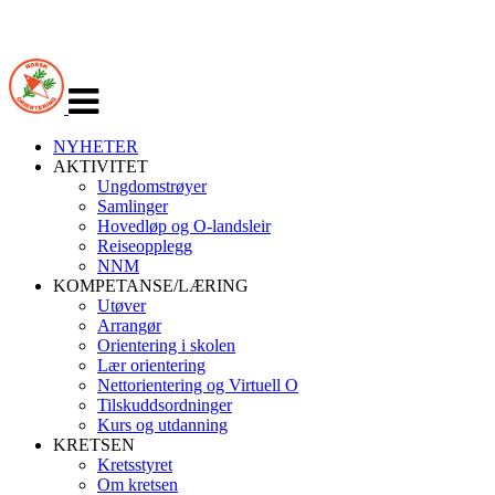
Veksle
navigasjon
NYHETER
AKTIVITET
Ungdomstrøyer
Samlinger
Hovedløp og O-landsleir
Reiseopplegg
NNM
KOMPETANSE/LÆRING
Utøver
Arrangør
Orientering i skolen
Lær orientering
Nettorientering og Virtuell O
Tilskuddsordninger
Kurs og utdanning
KRETSEN
Kretsstyret
Om kretsen