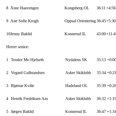
8
Åsne Haavengen
Kongsberg OL
36:11
+4:56
9
Ane Sofie Krogh
Oppsal Orientering
36:45
+5:30
10
Jenny Baklid
Konnerud IL
43:00
+11:4
Herrer senior:
1
Teodor Mo Hjelseth
Nydalens SK
35:13
+0:0
2
Vegard Gulbrandsen
Asker Skiklubb
35:34
+0:2
3
Bjørnar Kvåle
Hadeland OL
35:39
+0:2
4
Henrik Fredriksen Aas
Asker Skiklubb
36:32
+1:1
5
Jørgen Baklid
Konnerud IL
36:47
+1:3