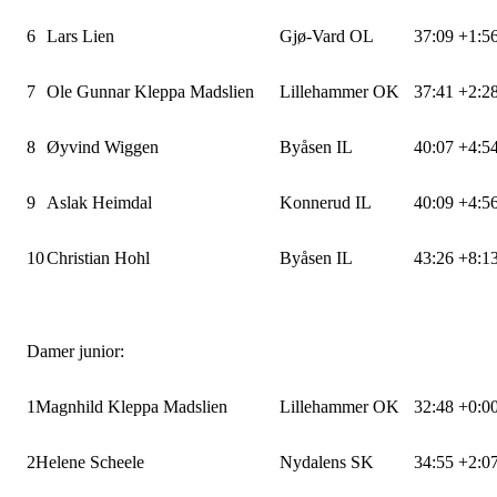
6
Lars Lien
Gjø-Vard OL
37:09
+1:5
7
Ole Gunnar Kleppa Madslien
Lillehammer OK
37:41
+2:2
8
Øyvind Wiggen
Byåsen IL
40:07
+4:5
9
Aslak Heimdal
Konnerud IL
40:09
+4:5
10
Christian Hohl
Byåsen IL
43:26
+8:1
Damer junior:
1
Magnhild Kleppa Madslien
Lillehammer OK
32:48
+0:0
2
Helene Scheele
Nydalens SK
34:55
+2:0