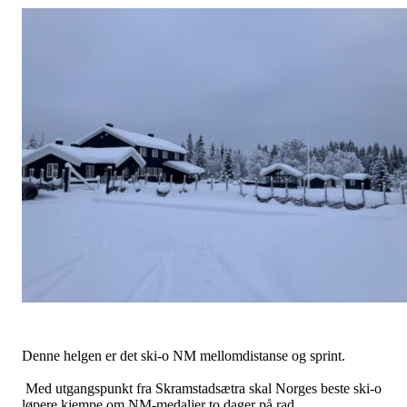
Denne helgen er det ski-o NM mellomdistanse og sprint.
Med utgangspunkt fra Skramstadsætra skal Norges beste ski-o
løpere kjempe om NM-medaljer to dager på rad.