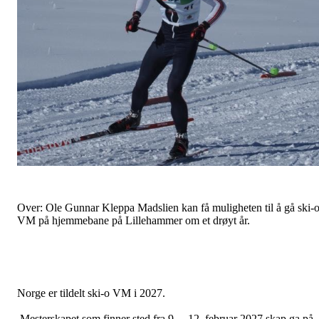
Over: Ole Gunnar Kleppa Madslien kan få muligheten til å gå ski-
VM på hjemmebane på Lillehammer om et drøyt år.
Norge er tildelt ski-o VM i 2027.
Mesterskapet som finner sted fra 9. – 12. februar 2027 skap ga på