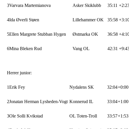
3
Varvara Martemianova
Asker Skiklubb
35:11
+2:2
4
Ida Øverli Støen
Lillehammer OK
35:58
+3:1
5
Ellen Margrete Stubban Hygen
Østmarka OK
36:58
+4:1
6
Mina Bleken Rud
Vang OL
42:31
+9:4
Herrer junior:
1
Erik Fey
Nydalens SK
32:04
+0:00
2
Jonatan Herman Lysheden-Vogt
Konnerud IL
33:04
+1:00
3
Ole Solli Kvikstad
OL Toten-Troll
33:57
+1:53