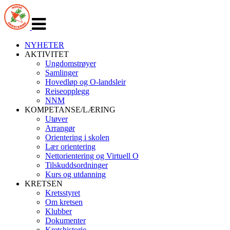
Veksle
navigasjon
NYHETER
AKTIVITET
Ungdomstrøyer
Samlinger
Hovedløp og O-landsleir
Reiseopplegg
NNM
KOMPETANSE/LÆRING
Utøver
Arrangør
Orientering i skolen
Lær orientering
Nettorientering og Virtuell O
Tilskuddsordninger
Kurs og utdanning
KRETSEN
Kretsstyret
Om kretsen
Klubber
Dokumenter
Kretshistorie