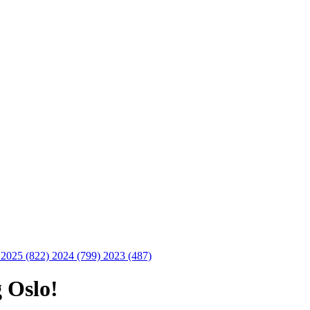
)
2025 (822)
2024 (799)
2023 (487)
 Oslo!