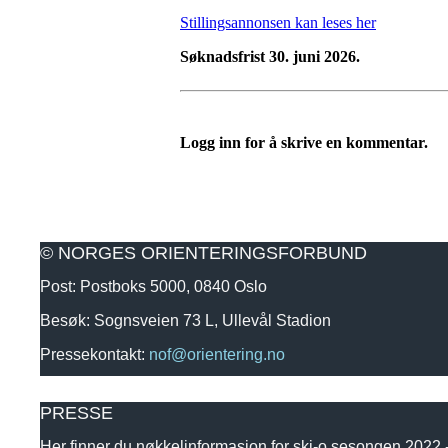
Stillingsannonsen kan leses her
Søknadsfrist 30. juni 2026.
Logg inn for å skrive en kommentar.
© NORGES ORIENTERINGSFORBUND
Post: Postboks 5000, 0840 Oslo
Besøk: Sognsveien 73 L, Ullevål Stadion
Pressekontakt:
nof@orientering.no
PRESSE
Her finner du nøkkelinformasjon for ski-o sesongen 2022