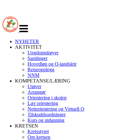
Veksle
navigasjon
NYHETER
AKTIVITET
Ungdomstrøyer
Samlinger
Hovedløp og O-landsleir
Reiseopplegg
NNM
KOMPETANSE/LÆRING
Utøver
Arrangør
Orientering i skolen
Lær orientering
Nettorientering og Virtuell O
Tilskuddsordninger
Kurs og utdanning
KRETSEN
Kretsstyret
Om kretsen