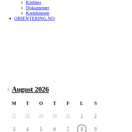
Klubber
Dokumenter
Kretshistorie
ORIENTERING.NO
August 2026
M
T
O
T
F
L
S
27
28
29
30
31
1
2
3
4
5
6
7
8
9