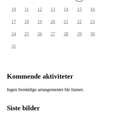
10
11
12
13
14
15
16
17
18
19
20
21
22
23
24
25
26
27
28
29
30
31
Kommende aktiviteter
Ingen fremtidige arrangementer ble funnet.
Siste bilder