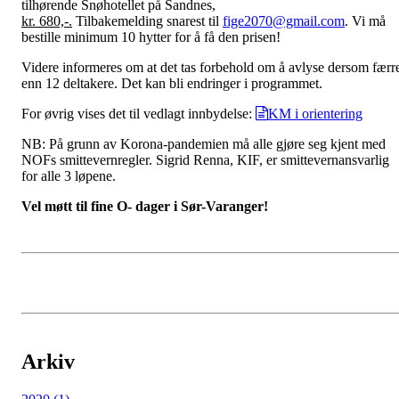
tilhørende Snøhotellet på Sandnes,
kr. 680,-.
Tilbakemelding snarest til
fige2070@gmail.com
. Vi må
bestille minimum 10 hytter for å få den prisen!
Videre informeres om at det tas forbehold om å avlyse dersom færr
enn 12 deltakere. Det kan bli endringer i programmet.
For øvrig vises det til vedlagt innbydelse:
KM i orientering
NB: På grunn av Korona-pandemien må alle gjøre seg kjent med
NOFs smittevernregler. Sigrid Renna, KIF, er smittevernansvarlig
for alle 3 løpene.
Vel møtt til fine O- dager i Sør-Varanger!
Arkiv