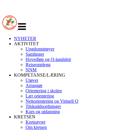
Veksle
navigasjon
NYHETER
AKTIVITET
Ungdomstrøyer
Samlinger
Hovedløp og O-landsleir
Reiseopplegg
NNM
KOMPETANSE/LÆRING
Utøver
Arrangør
Orientering i skolen
Lær orientering
Nettorientering og Virtuell O
Tilskuddsordninger
Kurs og utdanning
KRETSEN
Kretsstyret
Om kretsen